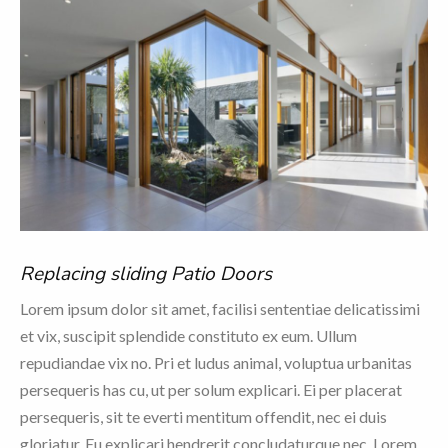
Replacing sliding Patio Doors
Lorem ipsum dolor sit amet, facilisi sententiae delicatissimi
et vix, suscipit splendide constituto ex eum. Ullum
repudiandae vix no. Pri et ludus animal, voluptua urbanitas
persequeris has cu, ut per solum explicari. Ei per placerat
persequeris, sit te everti mentitum offendit, nec ei duis
gloriatur. Eu explicari hendrerit concludaturque nec. Lorem