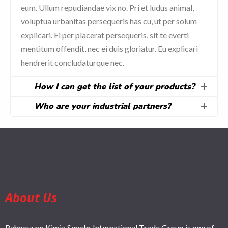
eum. Ullum repudiandae vix no. Pri et ludus animal,
voluptua urbanitas persequeris has cu, ut per solum
explicari. Ei per placerat persequeris, sit te everti
mentitum offendit, nec ei duis gloriatur. Eu explicari
hendrerit concludaturque nec.
How I can get the list of your products?
Who are your industrial partners?
About Us
Rahpouyan Kimia Sepehr International Trade Group is one of